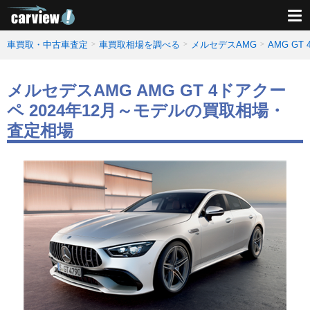
車買取・中古車査定
車買取相場を調べる
メルセデスAMG
AMG G
メルセデスAMG AMG GT 4ドアクー
ペ 2024年12月～モデルの買取相場・
査定相場