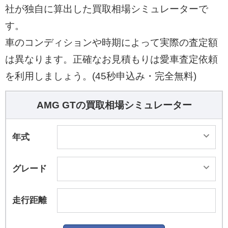
高出力612PS（450kW）、最大トルク850Nmを
社が独自に算出した買取相場シミュレーターで
発生する。また、高負荷走行時にもパワートレー
す。
ンが高温にならないよう、左右のフロントホイー
車のコンディションや時期によって実際の査定額
ルアーチに2基のラジエターを配置。冷却性能を
は異なります。正確なお見積もりは愛車査定依頼
高めることで、サーキットでのタイムアップに貢
献する。 ボディカラーは、「AMG グリーンヘル
を利用しましょう。(45秒申込み・完全無料)
マグノ（マット）」を含む標準4色、有償オプシ
ョン6色の全10色をラインナップしている。
AMG GTの買取相場シミュレーター
年式
グレード
走行距離