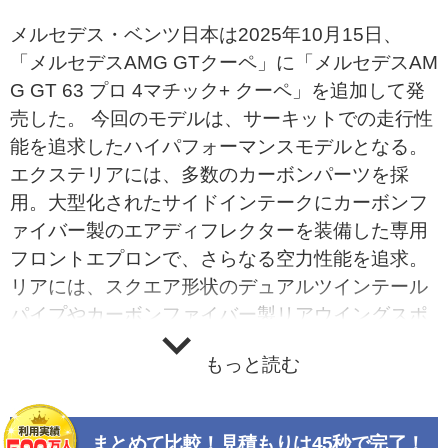
メルセデス・ベンツ日本は2025年10月15日、
「メルセデスAMG GTクーペ」に「メルセデスAM
G GT 63 プロ 4マチック+ クーペ」を追加して発
売した。 今回のモデルは、サーキットでの走行性
能を追求したハイパフォーマンスモデルとなる。
エクステリアには、多数のカーボンパーツを採
用。大型化されたサイドインテークにカーボンフ
ァイバー製のエアディフレクターを装備した専用
フロントエプロンで、さらなる空力性能を追求。
リアには、スクエア形状のデュアルツインテール
パイプやカーボンファイバー製リアウイングスポ
イラーを装備。さらに、「GT 63」のリアバッジ
もっと読む
の横には本モデル限定のチェッカーフラッグエン
ブレムが追加され、モータースポーツのテイスト
を感じさせるものとなっている。ホイールにもハ
まとめて比較！見積もりは45秒で完了！