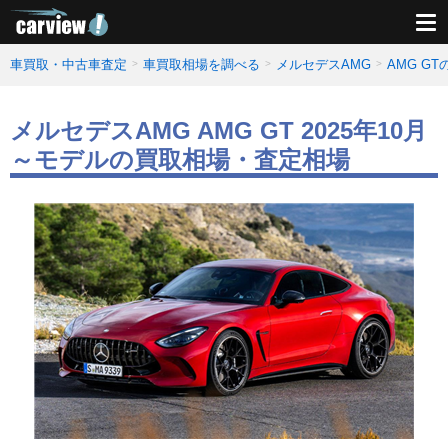
車買取・中古車査定
車買取相場を調べる
メルセデスAMG
AMG G
メルセデスAMG AMG GT 2025年10月
～モデルの買取相場・査定相場