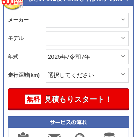
イパフォーマンス志向の「21インチAMGアルミホ
イール＜鍛造＞」を採用。標準のグレー調のデザ
インに加え、有償オプションでゴールド調の「MA
メーカー
NUFAKTUR21インチAMGホイール＜鍛造＞」も
選択可能だ。また、タイヤもサマータイヤに加え
モデル
スポーツタイヤが無償オプションとして設定され
ているほか、ブレーキには耐久性に優れ、安定し
年式
た制動力と軽量化を実現する「AMGカーボンセラ
ミックブレーキ」を採用し、ブレーキキャリパー
走行距離(km)
は本モデル限定のブラック仕上げとなっている。
インテリアもAMG専用アイテムを採用した特別な
仕立てとなっている。スポーツ走行時のサポート
見積もりスタート！
無料
性に優れる標準装備のAMGパフォーマンスシート
は、多数の内装色やシート素材から好みに合わせ
て選択が可能。ナッパレザーシートは標準が4
色、有償オプションが3色の全7色をラインナップ