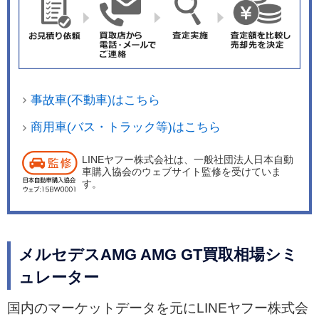
し、さらに有償オプションとして「ナッパレザー/
MICROCUT」（全2色）や、「MANUFAKTURナ
ッパレザー」（全5色）」を設定している。 イン
テリアトリムは、レーシーな雰囲気の「AMGカー
ボンファイバーインテリアトリム」を標準装備。
事故車(不動車)はこちら
さらに、無償オプションで「AMGアルミニウムイ
ンテリアトリム」、「オープンポアグレーバーチ
商用車(バス・トラック等)はこちら
ウッドトリム」も選択可能。また、2+2のシート
LINEヤフー株式会社は、一般社団法人日本自動
レイアウトにより4名乗車が可能となる「可倒式
車購入協会のウェブサイト監修を受けていま
リアシート」や「ブルメスターハイエンド3Dサラ
す。
ウンドサウンドシステム」、「パノラミックルー
フ」も有償オプションとして設定される。 パワー
トレーンは、基本的に従来と共通の4.0リッターV
メルセデスAMG AMG GT買取相場シミ
型8気筒ツインターボエンジン「M177」を搭載す
ュレーター
るが、専用チューニングを施すことで「GT63 ク
ーペ」よりも+27PS（20kW）、+50Nmとなる最
国内のマーケットデータを元にLINEヤフー株式会