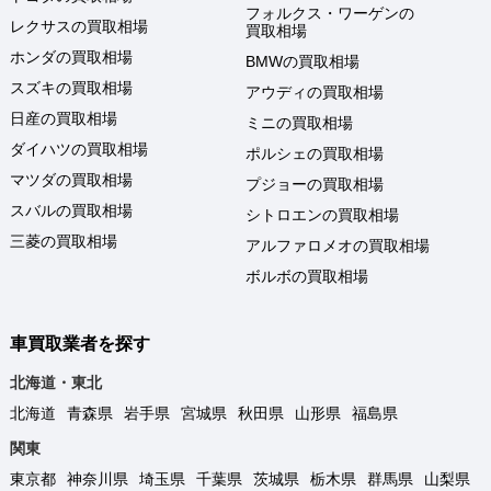
フォルクス・ワーゲンの
レクサスの買取相場
買取相場
ホンダの買取相場
BMWの買取相場
スズキの買取相場
アウディの買取相場
日産の買取相場
ミニの買取相場
ダイハツの買取相場
ポルシェの買取相場
マツダの買取相場
プジョーの買取相場
スバルの買取相場
シトロエンの買取相場
三菱の買取相場
アルファロメオの買取相場
ボルボの買取相場
車買取業者を探す
北海道・東北
北海道
青森県
岩手県
宮城県
秋田県
山形県
福島県
関東
東京都
神奈川県
埼玉県
千葉県
茨城県
栃木県
群馬県
山梨県