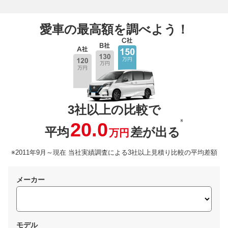
愛車の最高額を調べよう！
3社以上の比較で
※
20.0
平均
差が出る
万円
※2011年9月～現在 当社実績調査による3社以上見積り比較の平均差額
メーカー
モデル