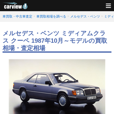
車買取・中古車査定
車買取相場を調べる
メルセデス・ベンツ
ミディ
メルセデス・ベンツ ミディアムクラ
ス クーペ 1987年10月～モデルの買取
相場・査定相場