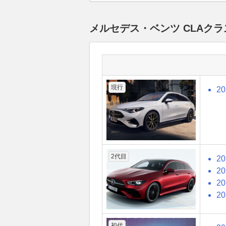
メルセデス・ベンツ CLAク
現行
2
2代目
2
2
2
2
初代