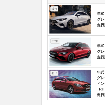
現行
年式
グレ
走行
2代目
年式
グレ
走行
年式
初代
グレ
ィン
_RH
走行