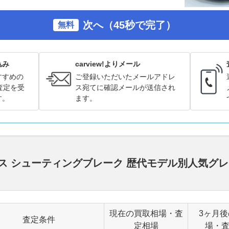
次へ（45秒で完了）
無料
込み
carview!よりメール
すすめの
ご登録いただいたメールアドレ
査定を受
ス宛てに確認メールが送信され
す。
ます。
ラス シューティングブレーク 歴代モデル別人気グ
現在の買取相場・査
3ヶ月
査定条件
定相場
場・