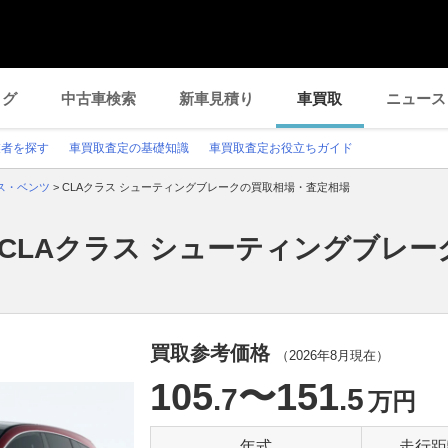
ログ
中古車検索
新車見積り
車買取
ニュース
業者を探す
車買取査定の基礎知識
車買取査定お役立ちガイド
ス・ベンツ
>
CLAクラス シューティングブレークの買取相場・査定相場
CLAクラス シューティングブレ
買取参考価格
（
2026年8月
現在）
105
〜151
.7
.5
万円
年式
走行距