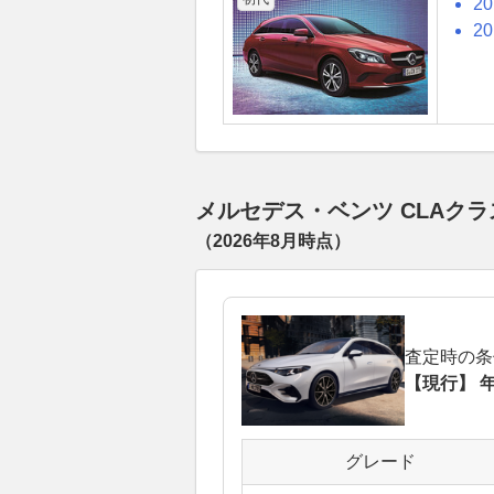
2
2
メルセデス・ベンツ CLAク
（
2026年8月
時点）
査定時の条
【現行】 年
グレード