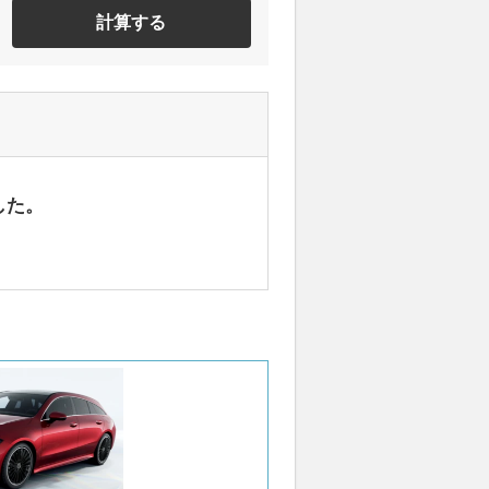
計算する
した。