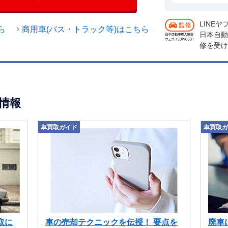
LINE
ら
商用車(バス・トラック等)はこちら
日本自動
修を受け
情報
車買取ガイド
車買取ガ
取に
車の売却テクニックを伝授！ 要点を
廃車