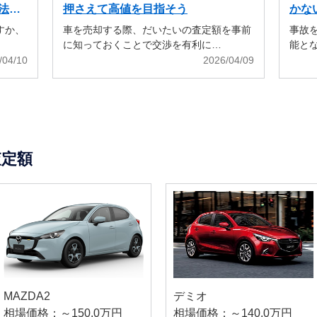
法も
押さえて高値を目指そう
かな
すか、
車を売却する際、だいたいの査定額を事前
事故
に知っておくことで交渉を有利に…
能と
/04/10
2026/04/09
査定額
MAZDA2
デミオ
相場価格：～150.0万円
相場価格：～140.0万円