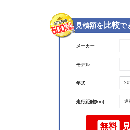
比較
見積額を
で
メーカー
モデル
年式
走行距離(km)
無料