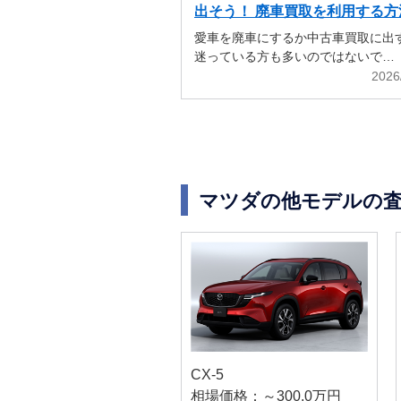
出そう！ 廃車買取を利用する方
解説
愛車を廃車にするか中古車買取に出
迷っている方も多いのではないで…
2026
マツダの他モデルの
CX-5
相場価格：～300.0万円