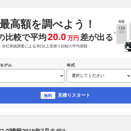
最高額を調べよう！
※
20.0
の比較で平均
差が出る
万円
現在 当社実績調査による3社以上見積り比較の平均差額
モデル
年式
見積りスタート
無料