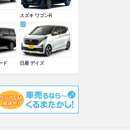
スズキ ワゴンR
ード
日産 デイズ