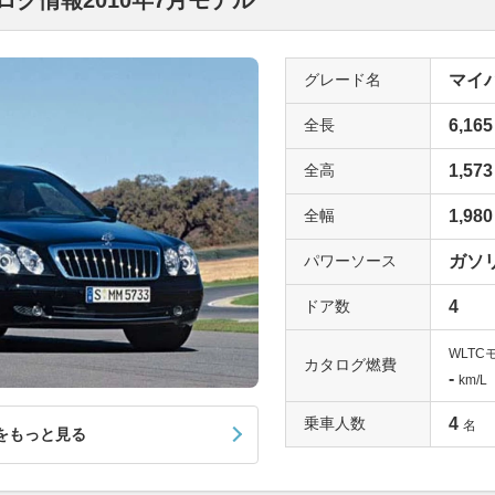
グ情報2010年7月モデル
グレード名
マイバ
全長
6,165
全高
1,573
全幅
1,980
パワーソース
ガソ
ドア数
4
WLTC
カタログ燃費
-
km/L
乗車人数
4
名
をもっと見る