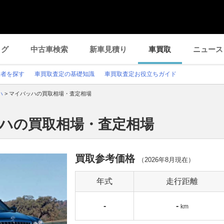
ログ
中古車検索
新車見積り
車買取
ニュース
業者を探す
車買取査定の基礎知識
車買取査定お役立ちガイド
ハ
>
マイバッハの買取相場・査定相場
ッハの買取相場・査定相場
買取参考価格
（
2026年8月
現在）
年式
走行距離
-
-
km