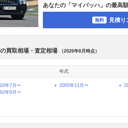
あなたの「マイバッハ」の最高
見積り
無料
別の買取相場・査定相場
（
2026年8月
時点）
年式
010年7月〜
2005年11月〜
2
002年9月〜