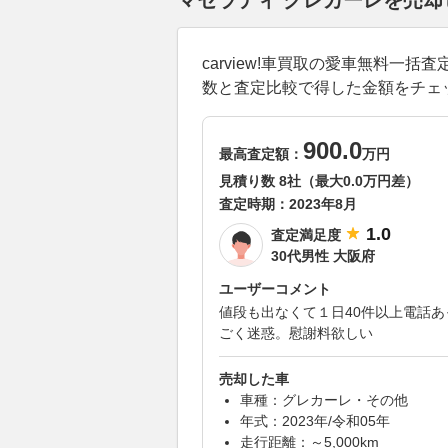
マセラティ グレカーレを売
carview!車買取の愛車無料
数と査定比較で得した金額をチェ
900.0
最高査定額：
万円
見積り数 8社（最大0.0万円差）
査定時期：
2023年8月
1.0
査定満足度
30代男性 大阪府
ユーザーコメント
値段も出なくて１日40件以上電話あ
ごく迷惑。慰謝料欲しい
売却した車
車種：グレカーレ・その他
年式：2023年/令和05年
走行距離：～5,000km