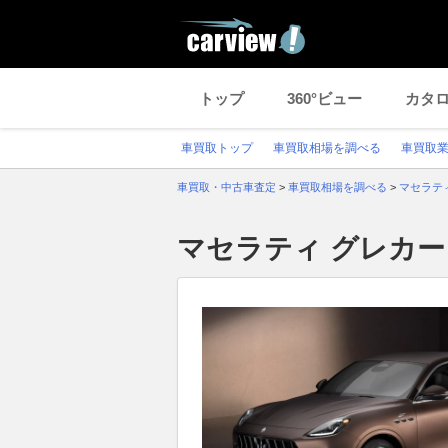
トップ
360°ビュー
カタ
車買取トップ
車買取相場を調べる
車買取
車買取・中古車査定
>
車買取相場を調べる
>
マセラテ
マセラティ グレカ