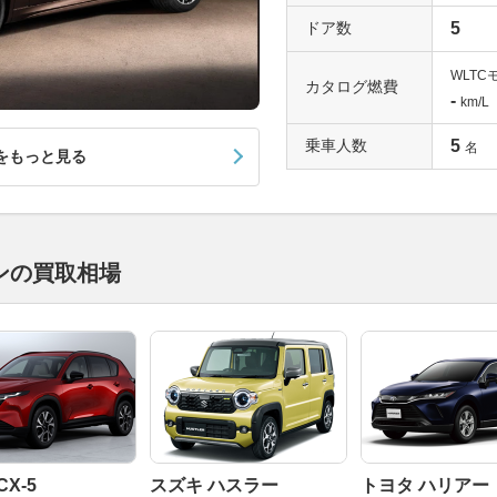
ドア数
5
WLTC
カタログ燃費
-
km/L
乗車人数
5
名
をもっと見る
ンの買取相場
CX-5
スズキ ハスラー
トヨタ ハリアー