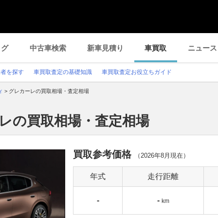
ログ
中古車検索
新車見積り
車買取
ニュース
業者を探す
車買取査定の基礎知識
車買取査定お役立ちガイド
ィ
>
グレカーレの買取相場・査定相場
ーレの買取相場・査定相場
買取参考価格
（
2026年8月
現在）
年式
走行距離
-
-
km