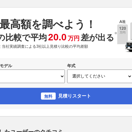
最高額を調べよう！
※
20.0
の比較で平均
差が出る
万円
現在 当社実績調査による3社以上見積り比較の平均差額
モデル
年式
見積りスタート
無料