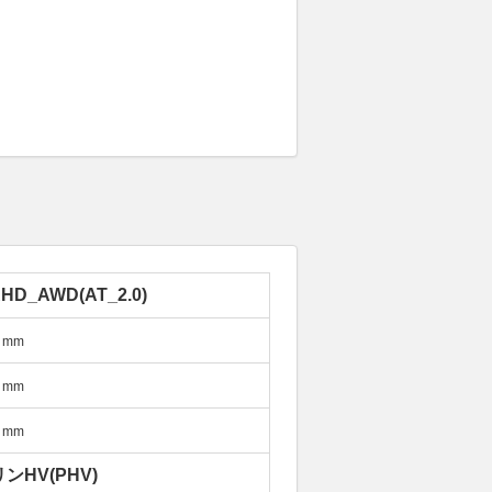
HD_AWD(AT_2.0)
mm
mm
mm
ンHV(PHV)