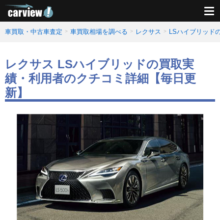
車買取・中古車査定
車買取相場を調べる
レクサス
LSハイブリッド
レクサス LSハイブリッドの買取実
績・利用者のクチコミ詳細【毎日更
新】