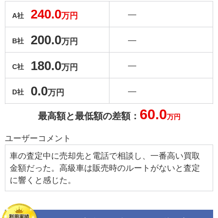
240.0
―
万円
A社
200.0
―
万円
B社
180.0
―
万円
C社
0.0
―
万円
D社
60.0
最高額と最低額の差額：
万円
ユーザーコメント
車の査定中に売却先と電話で相談し、一番高い買取
金額だった。高級車は販売時のルートがないと査定
に響くと感じた。