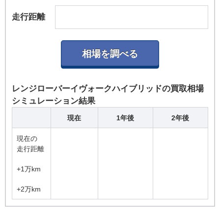
できる「InControlアプリ」、最大8つのデバイス
に接続可能な4Gの「Wi-Fiスポット」、快適な移
走行距離
動をアシストする「ナビゲーションプロ」など、
Android AutoやApple CarPlayにも対応している。
また、フロント下180度の視角を確保する世界初
の「ClearSightグラウンドビュー」も設定され
た。
レンジローバーイヴォークハイブリッドの買取相場
シミュレーション結果
現在
1年後
2年後
現在の
走行距離
+1万km
+2万km