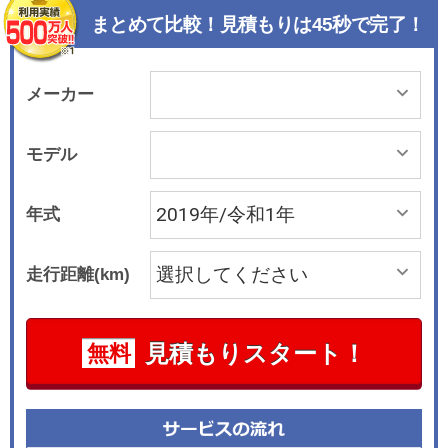
さらに専用のディテールとコッパーのアクセント
まとめて比較！見積もりは45秒で完了！
がプラスされる。ボディサイズは全長4371mm&#
215;全幅1996mm&#215;全高1649mm、ホイール
ベース2681mm（欧州仕様）。ボディカラーには
メーカー
「ソウルパールシルバー」、「ノリータグレー」
の新色を含め、全13色を展開する。 インテリアに
モデル
もレンジローバーファミリーらしい作り込みが見
られる。すっきりとしたサーフェスやマテリアル
年式
で丁寧に仕立てられ、10インチの２つの高解像度
タッチスクリーンを用いた最新のインフォテイン
走行距離(km)
メントシステム「Touch Pro Duo」が備わる。シ
ートカラーには新色の「クラウド」、「ディープ
ガーネット」を追加したほか、従来のレザーに加
見積もりスタート！
無料
え、耐久性にすぐれるウール混紡の「Kvadratプレ
ミアムテキスタイル」、リサイクル素材を活用し
た「Dinamicaスエードクロス」、ユーカリ素材を