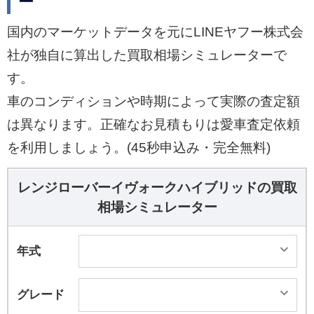
ー
ターを搭載し、17㎞/h以下に減速するとエンジン
を停止、減速エネルギーを蓄電し、そのエネルギ
国内のマーケットデータを元にLINEヤフー株式会
ーを発進時の動力として活用する。エンジンは2.0
社が独自に算出した買取相場シミュレーターで
リッター直4のガソリンターボでMHEV採用のP30
す。
0は最高出力221kW（300ps）/最大トルク400Nm
車のコンディションや時期によって実際の査定額
を発生し、0-100㎞/h加速6.6秒、最高速は242㎞/h
に達する。 路面状況に応じて最適なサスペンショ
は異なります。正確なお見積もりは愛車査定依頼
ン、トランスミッション、トラクションなどの車
を利用しましょう。(45秒申込み・完全無料)
両設定を自動で行う「テレイン・レスポンス2」
を初搭載。車両の走行状況をモニターし、必要に
レンジローバーイヴォークハイブリッドの買取
応じて前後のトルク配分を調整、同時に燃費を向
相場シミュレーター
上させる「アクティブ・ドライブライン」および
「エフィシェント・ドライブライン」も採用され
年式
ている。 離れた場所からクルマの情報を確認、操
作できる「リモート」を標準装備し、スマートフ
グレード
ォンのアプリを車両のタッチスクリーンから操作