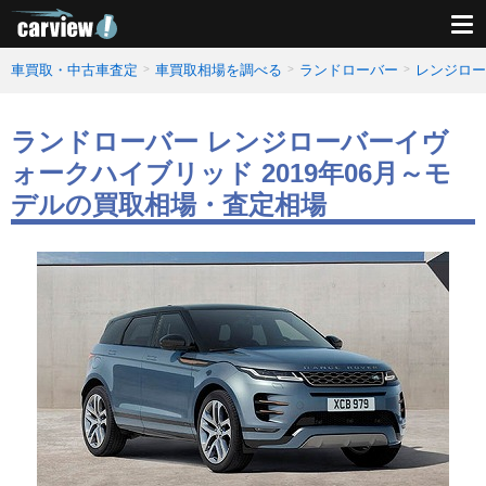
車買取・中古車査定
車買取相場を調べる
ランドローバー
レンジロー
ランドローバー レンジローバーイヴ
ォークハイブリッド 2019年06月～モ
デルの買取相場・査定相場