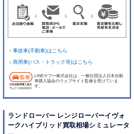
使った「Eucalyptusメランジ・テキスタイル」、
しなやかな風合いと高い通気性、抗菌性を特徴と
する「Ultrafabricsポリウレタン」を取り揃えてい
る。 電動化に対応する新設計のPTA「Premium Tr
ansverse Architecture」を採用、ホイールベース
は20mm延長された。これによりリヤシートのレ
事故車(不動車)はこちら
ッグルームがトランクルームが拡張し、タブレッ
トやバッグ、ペットボトルなどを収納するのに十
商用車(バス・トラック等)はこちら
分なスペースを確保。ラゲッジルームは472Ｌ（V
LINEヤフー株式会社は、一般社団法人日本自動
DA方式）の容量を確保しており、40：20：40の
車購入協会のウェブサイト監修を受けていま
分割可倒式リヤシートを倒すことで最大1156Ｌ
す。
（同）までトランクルームを拡大することができ
る。 パワーユニットはジャガー・ランドローバー
では初となるマイルド・ハイブリッドを設定。48
ランドローバー レンジローバーイヴォ
Vのバッテリー、ベルト・インテグレーテッド・
ークハイブリッド買取相場シミュレータ
スターター・ジェネレーター（BISG）、コンバー