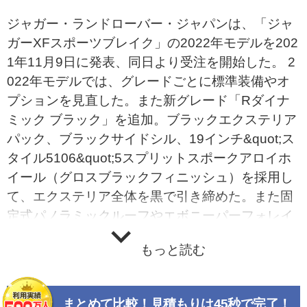
ジャガー・ランドローバー・ジャパンは、「ジャ
ガーXFスポーツブレイク」の2022年モデルを202
1年11月9日に発表、同日より受注を開始した。 2
022年モデルでは、グレードごとに標準装備やオ
プションを見直した。また新グレード「Rダイナ
ミック ブラック」を追加。ブラックエクステリア
パック、ブラックサイドシル、19インチ&quot;ス
タイル5106&quot;5スプリットスポークアロイホ
イール（グロスブラックフィニッシュ）を採用し
て、エクステリア全体を黒で引き締めた。また固
定式パノラミックルーフやエボニーパーフォレイ
テッドグレインレザースポーツシートを装備し
もっと読む
て、明るくもシックな雰囲気のインテリアに仕上
げている。 さらに新オプションとして、30色から
選択できる「プレミアムキャビンライティング」
まとめて比較！見積もりは45秒で完了！