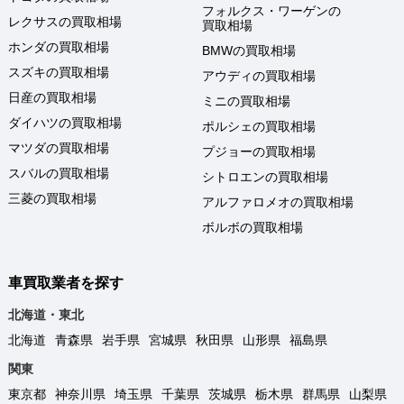
フォルクス・ワーゲンの
レクサスの買取相場
買取相場
ホンダの買取相場
BMWの買取相場
スズキの買取相場
アウディの買取相場
日産の買取相場
ミニの買取相場
ダイハツの買取相場
ポルシェの買取相場
マツダの買取相場
プジョーの買取相場
スバルの買取相場
シトロエンの買取相場
三菱の買取相場
アルファロメオの買取相場
ボルボの買取相場
車買取業者を探す
北海道・東北
北海道
青森県
岩手県
宮城県
秋田県
山形県
福島県
関東
東京都
神奈川県
埼玉県
千葉県
茨城県
栃木県
群馬県
山梨県