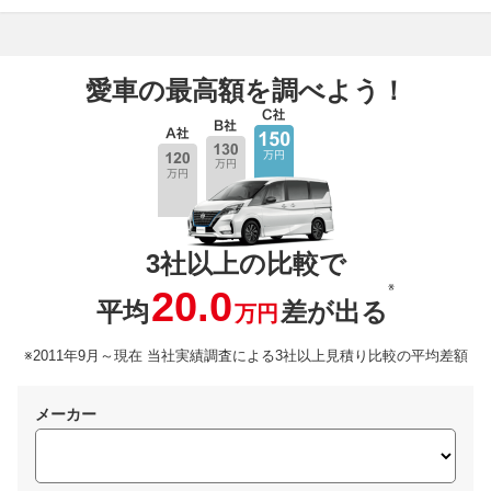
愛車の最高額を調べよう！
3社以上の比較で
※
20.0
平均
差が出る
万円
※2011年9月～現在 当社実績調査による3社以上見積り比較の平均差額
メーカー