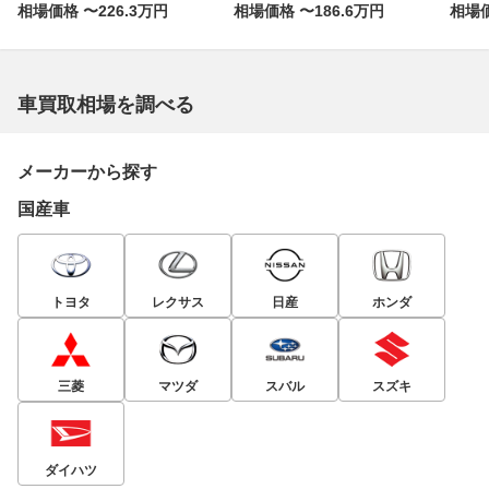
相場価格 〜226.3万円
相場価格 〜186.6万円
相場価
車買取相場を調べる
メーカーから探す
国産車
トヨタ
レクサス
日産
ホンダ
三菱
マツダ
スバル
スズキ
ダイハツ