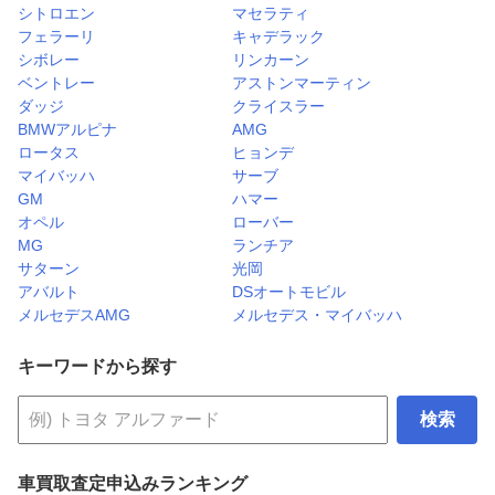
シトロエン
マセラティ
フェラーリ
キャデラック
シボレー
リンカーン
ベントレー
アストンマーティン
ダッジ
クライスラー
BMWアルピナ
AMG
ロータス
ヒョンデ
マイバッハ
サーブ
GM
ハマー
オペル
ローバー
MG
ランチア
サターン
光岡
アバルト
DSオートモビル
メルセデスAMG
メルセデス・マイバッハ
キーワードから探す
検索
車買取査定申込みランキング