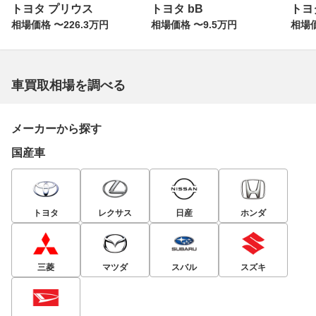
トヨタ プリウス
トヨタ bB
トヨ
相場価格 〜226.3万円
相場価格 〜9.5万円
相場価
車買取相場を調べる
メーカーから探す
国産車
トヨタ
レクサス
日産
ホンダ
三菱
マツダ
スバル
スズキ