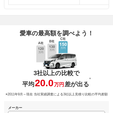
愛車の最高額を調べよう！
3社以上の比較で
※
20.0
平均
差が出る
万円
※2011年9月～現在 当社実績調査による3社以上見積り比較の平均差額
メーカー