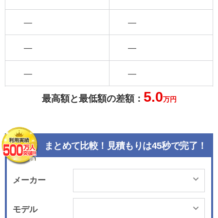
―
―
―
―
―
―
5.0
最高額と最低額の差額：
万円
まとめて比較！見積もりは45秒で完了！
メーカー
モデル