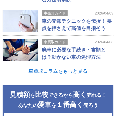
車売却ガイド
2026/04/09
車の売却テクニックを伝授！ 要
点を押さえて高値を目指そう
車買取ガイド
2026/04/08
廃車に必要な手続き・書類と
は？動かない車の処理方法
車買取コラムをもっと見る
見積額
比較
高く
を
できるから
売れる！
愛車
１番高く
あなたの
を
売ろう