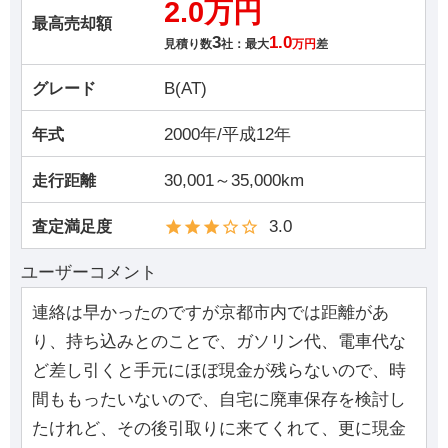
2.0万円
最高売却額
3
1.0
見積り数
社：最大
万円
差
B(AT)
グレード
2000年/平成12年
年式
30,001～35,000km
走行距離
3.0
査定満足度
ユーザーコメント
連絡は早かったのですが京都市内では距離があ
り、持ち込みとのことで、ガソリン代、電車代な
ど差し引くと手元にほぼ現金が残らないので、時
間ももったいないので、自宅に廃車保存を検討し
たけれど、その後引取りに来てくれて、更に現金