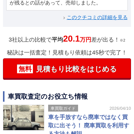
が残るとの話があって、売却しました。
このクチコミの詳細を見る
20.1
3社以上の比較で
平均
万円
差が出る！
※2
秘訣は一括査定！見積もり依頼は45秒で完了！
見積もり比較をはじめる
無料
車買取査定のお役立ち情報
車買取ガイド
2026/04/10
車を手放すなら廃車ではなく買
取に出そう！ 廃車買取を利用す
る方法も解説