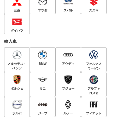
三菱
マツダ
スバル
スズキ
ダイハツ
輸入車
メルセデス・
BMW
アウディ
フォルクス
ベンツ
ワーゲン
ポルシェ
ミニ
プジョー
アルファ
ロメオ
ボルボ
ジープ
ルノー
フィアット