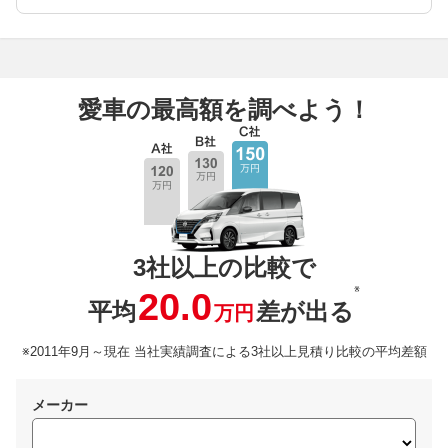
愛車の最高額を調べよう！
3社以上の比較で
※
20.0
平均
差が出る
万円
※2011年9月～現在 当社実績調査による3社以上見積り比較の平均差額
メーカー