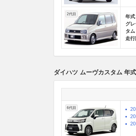
2代目
年式
グレ
タム
走行
ダイハツ ムーヴカスタム 年
6代目
2
2
2