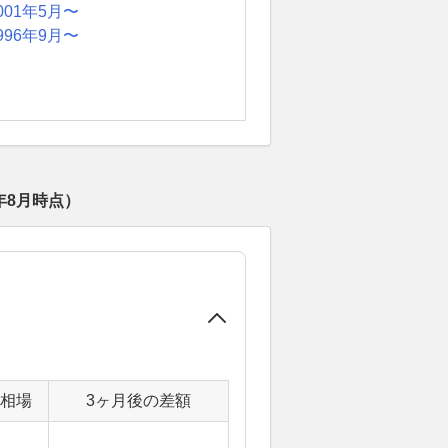
001年5月〜
996年9月〜
年8月
時点）
定相場
3ヶ月後の差額