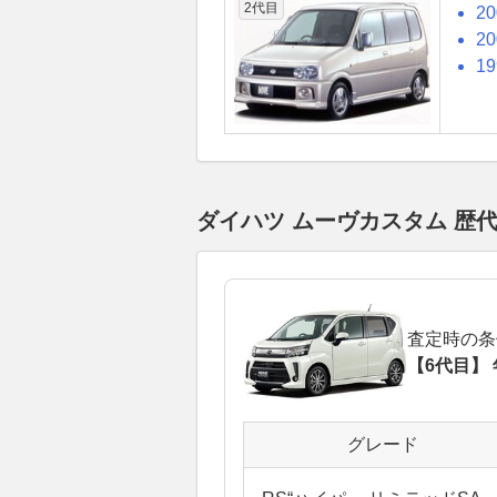
2代目
2
2
1
ダイハツ ムーヴカスタム 歴
査定時の条
【6代目】 
グレード