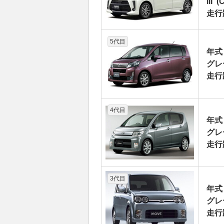
III”
走行
5代目
年式
グレー
走行
4代目
年式
グレー
走行
3代目
年式
グレー
走行