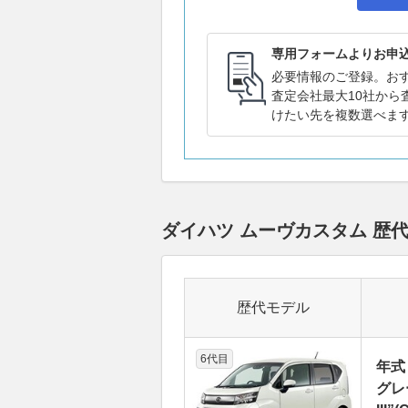
専用フォームよりお申
必要情報のご登録。お
査定会社最大10社から
けたい先を複数選べま
ダイハツ ムーヴカスタム 
歴代モデル
6代目
年式
グレ