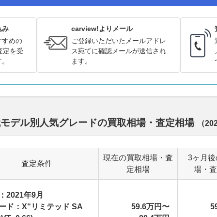
込み
carview!よりメール
すすめの
ご登録いただいたメールアドレ
査定を受
ス宛てに確認メールが送信され
す。
ます。
歴代モデル別人気グレードの買取相場・査定相場
（
20
現在の買取相場・査
3ヶ月後
査定条件
定相場
場・査
：2021年9月
ード：X“リミテッド SA
59.6万円〜
5