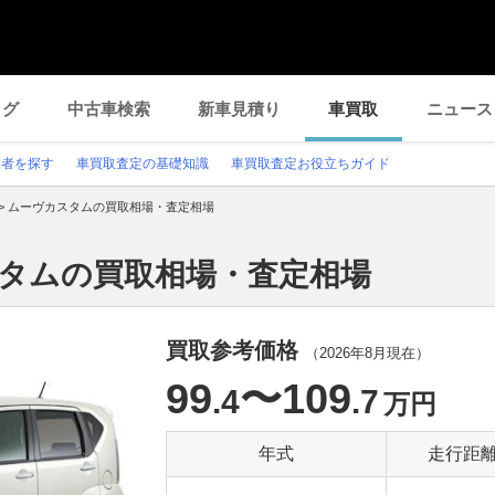
ログ
中古車検索
新車見積り
車買取
ニュース
業者を探す
車買取査定の基礎知識
車買取査定お役立ちガイド
>
ムーヴカスタムの買取相場・査定相場
スタムの買取相場・査定相場
買取参考価格
（
2026年8月
現在）
99
〜109
.4
.7
万円
年式
走行距