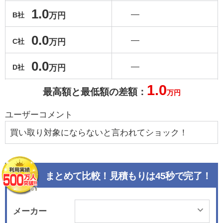
1.0
―
万円
B社
0.0
―
万円
C社
0.0
―
万円
D社
1.0
最高額と最低額の差額：
万円
ユーザーコメント
買い取り対象にならないと言われてショック！
まとめて比較！見積もりは45秒で完了！
メーカー