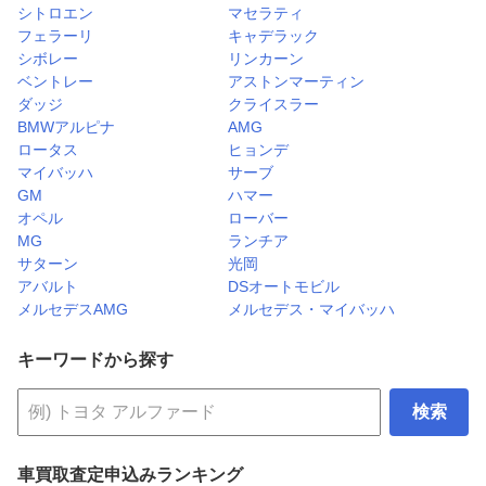
シトロエン
マセラティ
フェラーリ
キャデラック
シボレー
リンカーン
ベントレー
アストンマーティン
ダッジ
クライスラー
BMWアルピナ
AMG
ロータス
ヒョンデ
マイバッハ
サーブ
GM
ハマー
オペル
ローバー
MG
ランチア
サターン
光岡
アバルト
DSオートモビル
メルセデスAMG
メルセデス・マイバッハ
キーワードから探す
検索
車買取査定申込みランキング