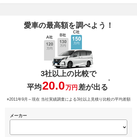
愛車の最高額を調べよう！
3社以上の比較で
※
20.0
平均
差が出る
万円
※2011年9月～現在 当社実績調査による3社以上見積り比較の平均差額
メーカー