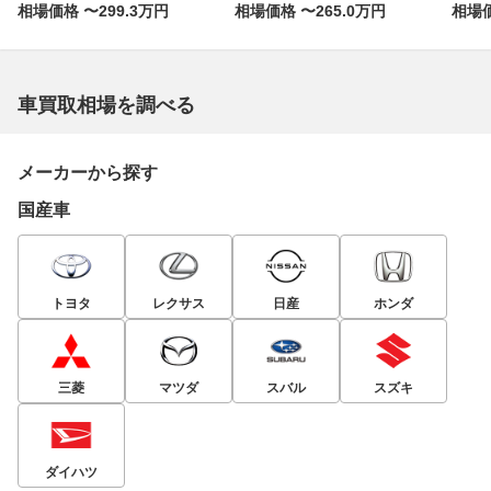
相場価格 〜299.3万円
相場価格 〜265.0万円
相場価
車買取相場を調べる
メーカーから探す
国産車
トヨタ
レクサス
日産
ホンダ
三菱
マツダ
スバル
スズキ
ダイハツ