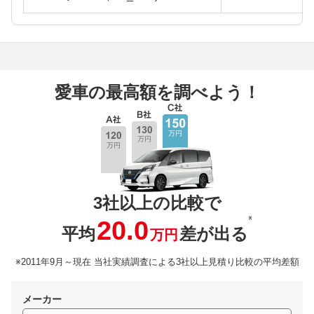
愛車の最高額を調べよう！
3社以上の比較で
※
20.0
平均
差が出る
万円
※2011年9月～現在 当社実績調査による3社以上見積り比較の平均差額
メーカー