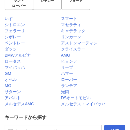
ランド
ジャガー
フォード
ローバー
いすゞ
スマート
シトロエン
マセラティ
フェラーリ
キャデラック
シボレー
リンカーン
ベントレー
アストンマーティン
ダッジ
クライスラー
BMWアルピナ
AMG
ロータス
ヒョンデ
マイバッハ
サーブ
GM
ハマー
オペル
ローバー
MG
ランチア
サターン
光岡
アバルト
DSオートモビル
メルセデスAMG
メルセデス・マイバッハ
キーワードから探す