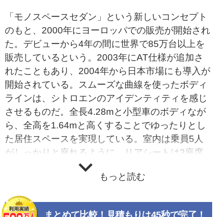
「モノスペースセダン」という新しいコンセプト
のもと、2000年にヨーロッパでの販売が開始され
た。デビューから4年の間に世界で85万台以上を
販売しているという。2003年にAT仕様が追加さ
れたこともあり、2004年から日本市場にも導入が
開始されている。スムーズな曲線を使ったボディ
ラインは、シトロエンのアイデンティティを感じ
させるものだ。全長4.28mと小型車のボディなが
ら、全高を1.64mと高くすることでゆったりとし
た居住スペースを実現している。室内は乗員5人
がしっかりと座れるように、リアシートは3座席
ともに幅44.5cmのフルサイズシートを採用。140
もっと読む
mmのスライドとリクライニングのほか、シート
本体を取り外すことも可能だ。また、すべての乗
員に見えるように、メータークラスターパネルを
まとめて比較！見積もりは45秒で完了！