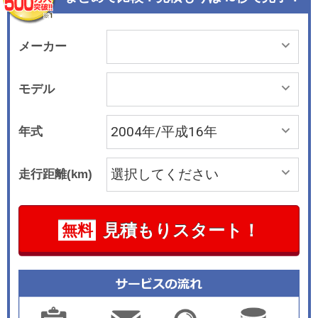
ダッシュボードの上部センター位置に配置してい
るのも特徴で、高い乗車位置と併せて良好な前方
視界を確保している。このほか、ルーフ全体がガ
メーカー
ラスで覆われた「スカイルーフ」も標準装備。ス
イッチひとつでフロント部分がスライドオープン
モデル
し、いっぱいに広がる開放的な気分を味わうこと
も可能だ。エンジンは2リッターDOHC。これと
年式
マニュアル操作の可能なシーケンシャルATとの組
み合わせとなる。車両安定性制御システムのESP
走行距離(km)
(エレクトロニック・スタビリティ・プログラ
ム)、ブレーキアシスト、ABSなども標準装備さ
れ、より安全性の高いドライビングをサポートす
見積もりスタート！
無料
る。特別発注色を含め、ボディカラーは全12色と
豊富に用意されている。