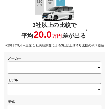
3社以上の比較で
※
20.0
平均
差が出る
万円
※2011年9月～現在 当社実績調査による3社以上見積り比較の平均差額
メーカー
モデル
年式