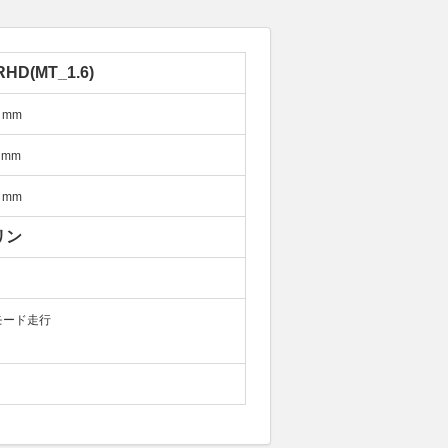
RHD(MT_1.6)
mm
mm
mm
リン
モード走行