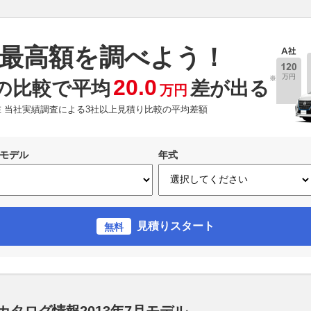
最高額を調べよう！
※
20.0
の比較で平均
差が出る
万円
現在 当社実績調査による3社以上見積り比較の平均差額
モデル
年式
見積りスタート
無料