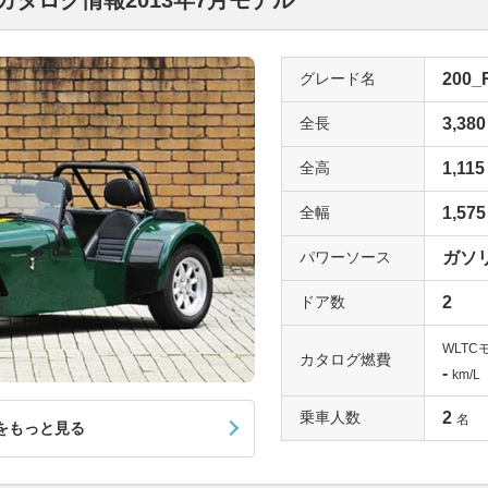
タログ情報2013年7月モデル
グレード名
200_
全長
3,380
全高
1,115
全幅
1,575
パワーソース
ガソ
ドア数
2
WLTC
カタログ燃費
-
km/L
乗車人数
2
名
をもっと見る