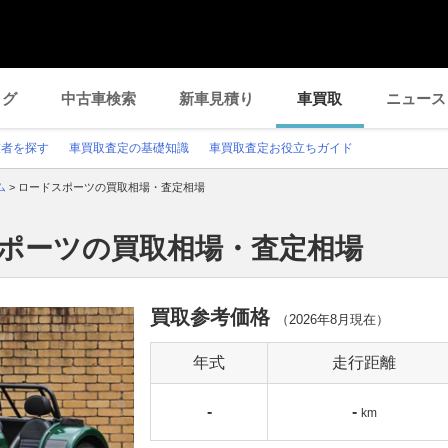
ログ
中古車検索
新車見積り
車買取
ニュース
業者を探す
車買取査定の基礎知識
車買取査定お役立ちガイド
ム
>
ロードスポーツの買取相場・査定相場
スポーツの買取相場・査定相場
買取参考価格
（
2026年8月
現在）
年式
走行距離
-
-
km