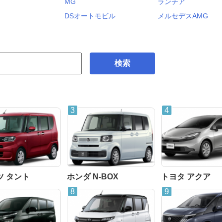
MG
ランチア
DSオートモビル
メルセデスAMG
検索
ツ タント
ホンダ N-BOX
トヨタ アクア