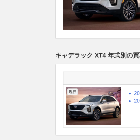
キャデラック XT4 年式別
現行
2
2