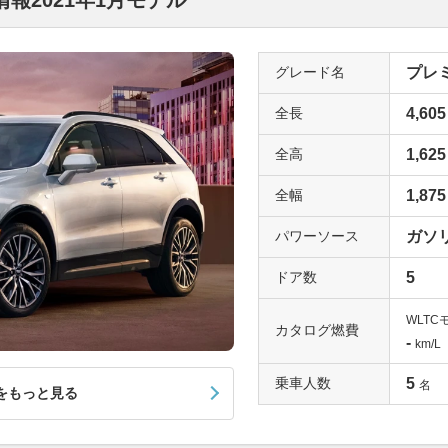
報2021年1月モデル
グレード名
プレミ
全長
4,605
全高
1,625
全幅
1,875
パワーソース
ガソ
ドア数
5
WLTC
カタログ燃費
-
km/L
乗車人数
5
名
をもっと見る