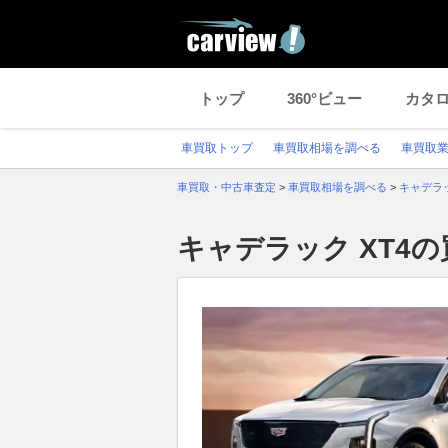
トップ
360°ビュー
カタ
車買取トップ
車買取相場を調べる
車買取
車買取・中古車査定
>
車買取相場を調べる
>
キャデラ
キャデラック XT4