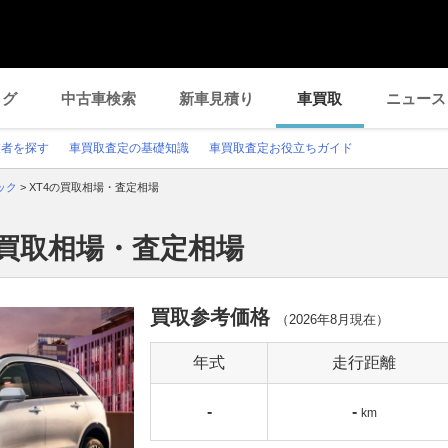
ログ
中古車検索
新車見積り
車買取
ニュース
業者を探す
車買取査定の基礎知識
車買取査定お役立ちガイド
ック
>
XT4の買取相場・査定相場
の買取相場・査定相場
買取参考価格
（
2026年8月
現在）
年式
走行距離
-
-
km