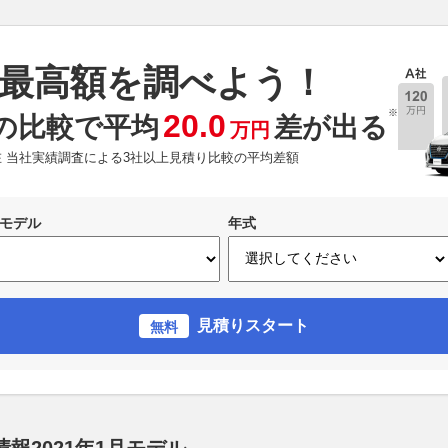
最高額を調べよう！
※
20.0
の比較で平均
差が出る
万円
現在 当社実績調査による3社以上見積り比較の平均差額
モデル
年式
見積りスタート
無料