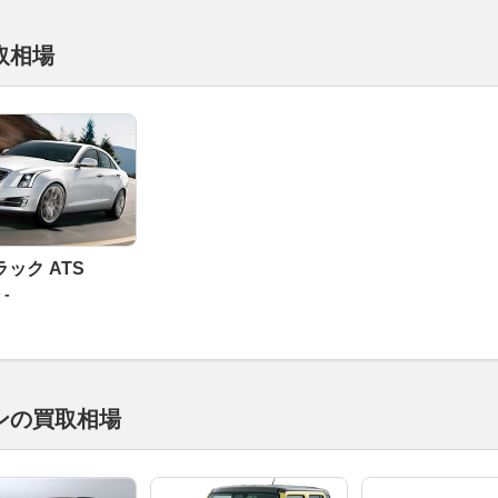
取相場
ック ATS
-
ンの買取相場