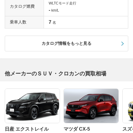
WLTCモード走行
カタログ燃費
-
km/L
乗車人数
7
名
カタログ情報をもっと見る
他メーカーのＳＵＶ・クロカンの買取相場
日産 エクストレイル
マツダ CX-5
スズ