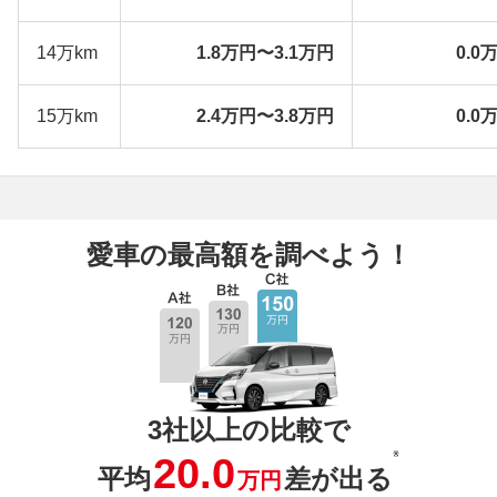
14万km
1.8万円〜3.1万円
0.0
15万km
2.4万円〜3.8万円
0.0
愛車の最高額を調べよう！
3社以上の比較で
※
20.0
平均
差が出る
万円