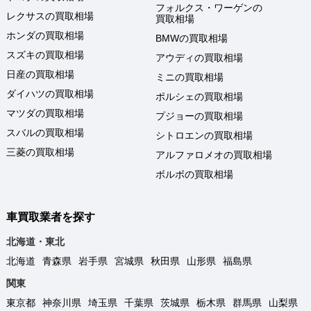
フォルクス・ワーゲンの
レクサスの買取相場
買取相場
ホンダの買取相場
BMWの買取相場
スズキの買取相場
アウディの買取相場
日産の買取相場
ミニの買取相場
ダイハツの買取相場
ポルシェの買取相場
マツダの買取相場
プジョーの買取相場
スバルの買取相場
シトロエンの買取相場
三菱の買取相場
アルファロメオの買取相場
ボルボの買取相場
車買取業者を探す
北海道・東北
北海道
青森県
岩手県
宮城県
秋田県
山形県
福島県
関東
東京都
神奈川県
埼玉県
千葉県
茨城県
栃木県
群馬県
山梨県