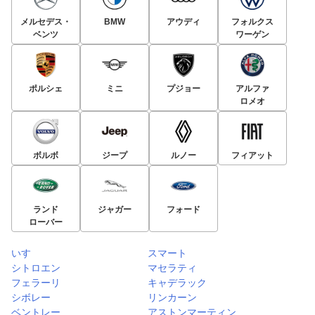
メルセデス・
BMW
アウディ
フォルクス
ベンツ
ワーゲン
ポルシェ
ミニ
プジョー
アルファ
ロメオ
ボルボ
ジープ
ルノー
フィアット
ランド
ジャガー
フォード
ローバー
いすゞ
スマート
シトロエン
マセラティ
フェラーリ
キャデラック
シボレー
リンカーン
ベントレー
アストンマーティン