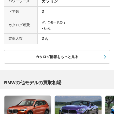
パワーソース
ガソリン
ドア数
2
WLTCモード走行
カタログ燃費
-
km/L
乗車人数
2
名
カタログ情報をもっと見る
BMWの他モデルの買取相場