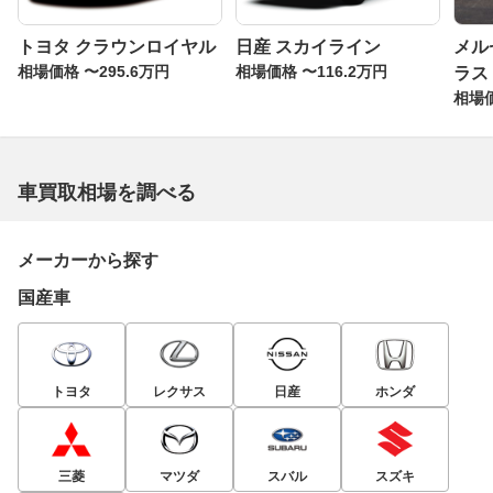
トヨタ クラウンロイヤル
日産 スカイライン
メル
相場価格 〜295.6万円
相場価格 〜116.2万円
ラス
相場価
車買取相場を調べる
メーカーから探す
国産車
トヨタ
レクサス
日産
ホンダ
三菱
マツダ
スバル
スズキ