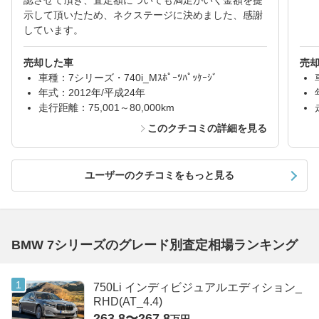
認させて頂き、査定額についても満足がいく金額を提
示して頂いたため、ネクステージに決めました、感謝
しています。
売却した車
売
車種：7シリーズ・740i_Mｽﾎﾟｰﾂﾊﾟｯｹｰｼﾞ
年式：2012年/平成24年
走行距離：75,001～80,000km
このクチコミの詳細を見る
ユーザーのクチコミをもっと見る
BMW 7シリーズのグレード別査定相場ランキング
750Li インディビジュアルエディション_
RHD(AT_4.4)
263.8〜267.8