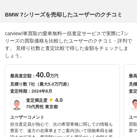
BMW 7シリーズを売却したユーザーのクチコミ
carview!車買取の愛車無料一括査定サービスで実際に7シ
リーズの買取価格を比較したユーザーのクチコミ・評判で
す。 見積り社数と査定比較で得した金額をチェックしま
しょう。
40.0
最高査定額：
万円
最
見積り数 7社（最大5.0万円差）
見積
査定時期：
2024年8月
査
4.0
査定満足度
70代男性 東京都
ユーザーコメント
ユ
担当査定員が熱心で、次の希望車種に関しての情報も
買
豊富で、遠方の在庫車までご案内頂いて現物車両を確
業