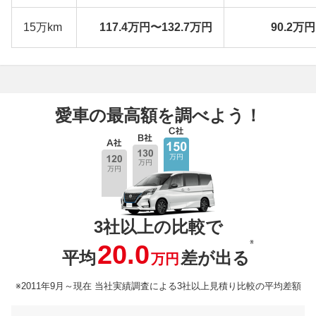
15万km
117.4万円〜132.7万円
90.2万
愛車の最高額を調べよう！
3社以上の比較で
※
20.0
平均
差が出る
万円
※2011年9月～現在 当社実績調査による3社以上見積り比較の平均差額