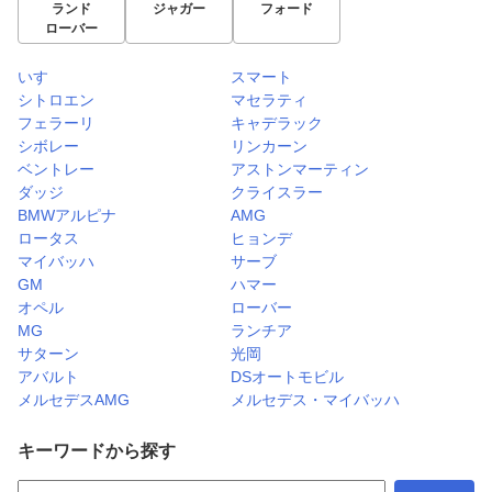
ランド
ジャガー
フォード
ローバー
いすゞ
スマート
シトロエン
マセラティ
フェラーリ
キャデラック
シボレー
リンカーン
ベントレー
アストンマーティン
ダッジ
クライスラー
BMWアルピナ
AMG
ロータス
ヒョンデ
マイバッハ
サーブ
GM
ハマー
オペル
ローバー
MG
ランチア
サターン
光岡
アバルト
DSオートモビル
メルセデスAMG
メルセデス・マイバッハ
キーワードから探す