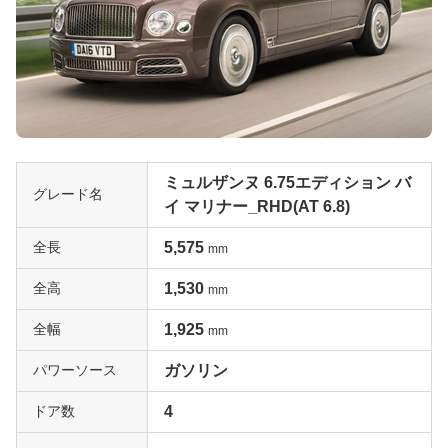
ミュルザンヌ 6.75エディション バ
グレード名
イ マリナー_RHD(AT 6.8)
全長
5,575
mm
全高
1,530
mm
全幅
1,925
mm
パワーソース
ガソリン
ドア数
4