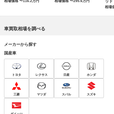
相場価格 〜116.2万円
相場価格 〜295.6万円
ッド
相場価
車買取相場を調べる
メーカーから探す
国産車
トヨタ
レクサス
日産
ホンダ
三菱
マツダ
スバル
スズキ