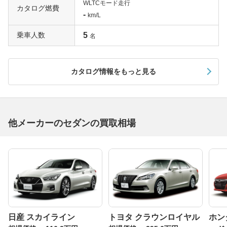
WLTCモード走行
カタログ燃費
-
km/L
乗車人数
5
名
カタログ情報をもっと見る
他メーカーのセダンの買取相場
日産 スカイライン
トヨタ クラウンロイヤル
ホン