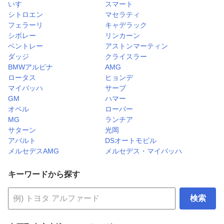
いすゞ
スマート
シトロエン
マセラティ
フェラーリ
キャデラック
シボレー
リンカーン
ベントレー
アストンマーティン
ダッジ
クライスラー
BMWアルピナ
AMG
ロータス
ヒョンデ
マイバッハ
サーブ
GM
ハマー
オペル
ローバー
MG
ランチア
サターン
光岡
アバルト
DSオートモビル
メルセデスAMG
メルセデス・マイバッハ
キーワードから探す
検索