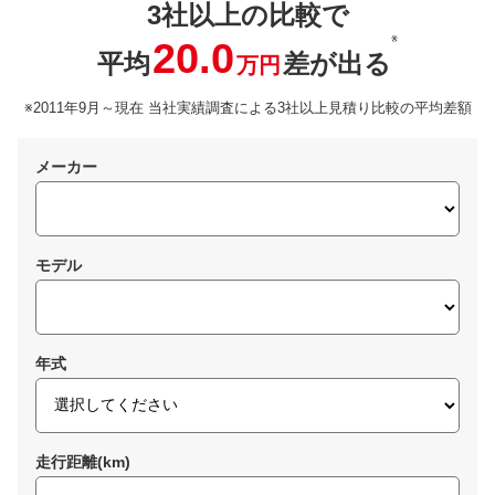
3社以上の比較で
※
20.0
平均
差が出る
万円
※2011年9月～現在 当社実績調査による3社以上見積り比較の平均差額
メーカー
モデル
年式
走行距離(km)