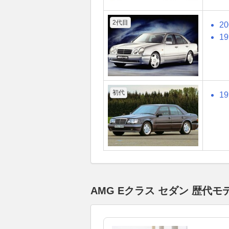
2代目
2
1
初代
1
AMG Eクラス セダン 歴