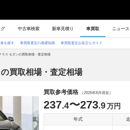
ログ
中古車検索
新車見積り
車買取
ニュース
業者を探す
車買取査定の基礎知識
車買取査定お役立ちガイド
クラス セダンの買取相場・査定相場
ダンの買取相場・査定相場
買取参考価格
（
2026年8月
現在）
237
〜273
.4
.9
万円
年式