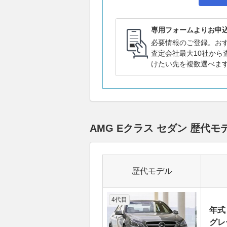
専用フォームよりお申
必要情報のご登録。お
査定会社最大10社から
けたい先を複数選べま
AMG Eクラス セダン 歴
歴代モデル
4代目
年式
グレ