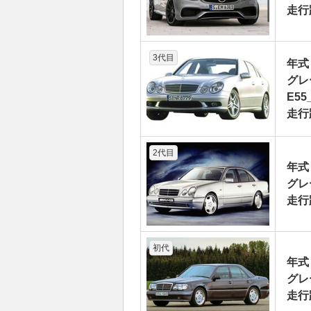
走行
3代目
年式
グレ
E55
走行
2代目
年式
グレ
走行
初代
年式
グレ
走行