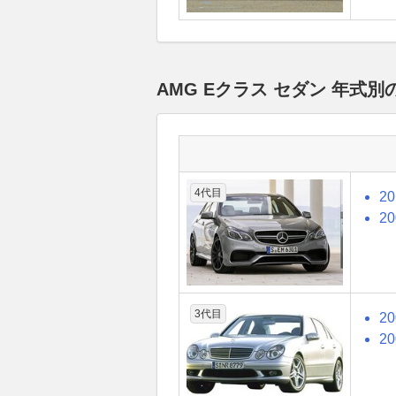
AMG Eクラス セダン 年式
4代目
2
2
3代目
2
2