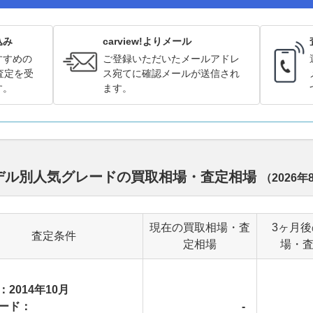
込み
carview!よりメール
すすめの
ご登録いただいたメールアドレ
査定を受
ス宛てに確認メールが送信され
す。
ます。
代モデル別人気グレードの買取相場・査定相場
（
2026年
現在の買取相場・査
3ヶ月
査定条件
定相場
場・
：2014年10月
ード：
-